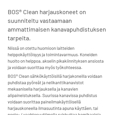
BOS® Clean harjauskoneet on
suunniteltu vastaamaan
ammattimaisen kanavapuhdistuksen
tarpeita.
Niissä on otettu huomioon laitteiden
helppokäyttöisyys ja toimintavarmuus. Koneiden
huolto on helppoa, akselin pikakiinnityksen ansiosta
ja voidaan suorittaa myös työkohteessa.
BOS® Clean sähkökäyttöisillä harjakoneilla voidaan
puhdistaa pyöreät ja nelikanttikanavistot
mekaanisella harjauksella ja kanavien
alipaineistuksella. Suurissa kanavissa puhdistus
voidaan suorittaa paineilmakäyttöisellä
harjauskoneella ilmasuutinta apuna käyttäen, tai
neste- / vaahtosuuttimella ruiskuttaa kemikaaleja