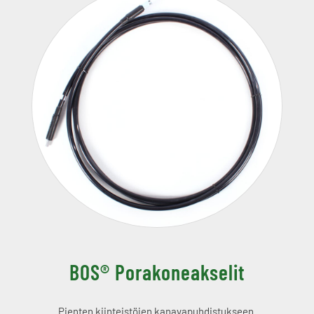
BOS® Porakoneakselit
Pienten kiinteistöjen kanavapuhdistukseen.