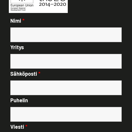
Nimi
*
Yritys
Sähköposti
*
Puhelin
Viesti
*