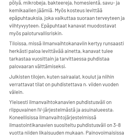
pölyä, mikrobeja, bakteereja, homesientä, savu- ja
kemikaalien jäämiä. Myös kosteus levittää
epäpuhtauksia, joka vaikuttaa suoraan terveyteen ja
viihtyvyyteen. Epäpuhtaat kanavat muodostavat
myös paloturvallisriskin.
Tiloissa, missä ilmanvaihtokanaviin kertyy runsaasti
herkästi paloa levittävää ainetta, kanavat tulee
tarkastaa vuosittain ja tarvittaessa puhdistaa
palovaaran välttämiseksi.
Julkisten tilojen, kuten sairaalat, koulut ja niihin
verrattavat tilat on puhdistettava n. viiden vuoden
välein.
Yleisesti ilmanvaihtokanavien puhdistusväli on
riippuvainen IV-järjestelmästä ja asuinalueesta.
Koneellisissa ilmanvaihtojärjestelmissä
ilmastointikanavien suositeltu puhdistusväli on 3-8
vuotta niiden likaisuuden mukaan. Painovoimaisissa