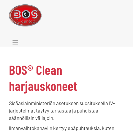
Skip
to
content
BOS® Clean
harjauskoneet
Sisäasiainministeriön asetuksen suosituksella IV-
järjestelmät täytyy tarkastaa ja puhdistaa
säännöllisin väliajoin.
Ilmanvaihtokanaviin kertyy epäpuhtauksia, kuten