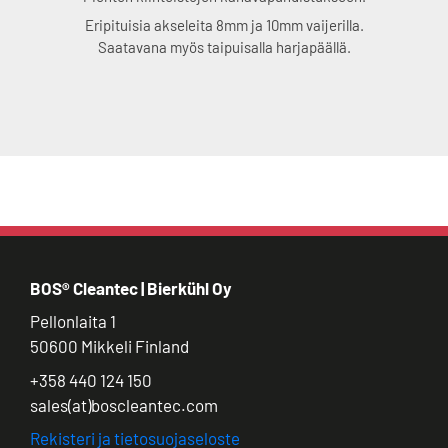
Eripituisia akseleita 8mm ja 10mm vaijerilla.
Saatavana myös taipuisalla harjapäällä.
BOS® Cleantec | Bierkühl Oy
Pellonlaita 1
50600 Mikkeli Finland
+358 440 124 150
sales(at)boscleantec.com
Rekisteri ja tietosuojaseloste