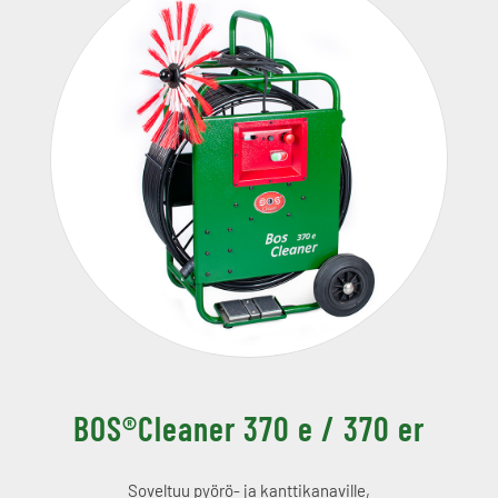
BOS®Cleaner 370 e / 370 er
Soveltuu pyörö- ja kanttikanaville,