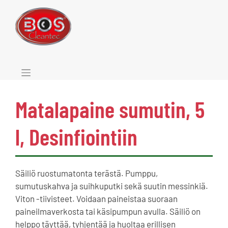
Skip
to
content
Matalapaine sumutin, 5
l, Desinfiointiin
Säiliö ruostumatonta terästä. Pumppu,
sumutuskahva ja suihkuputki sekä suutin messinkiä.
Viton -tiivisteet. Voidaan paineistaa suoraan
paineilmaverkosta tai käsipumpun avulla. Säiliö on
helppo täyttää, tyhjentää ja huoltaa erillisen