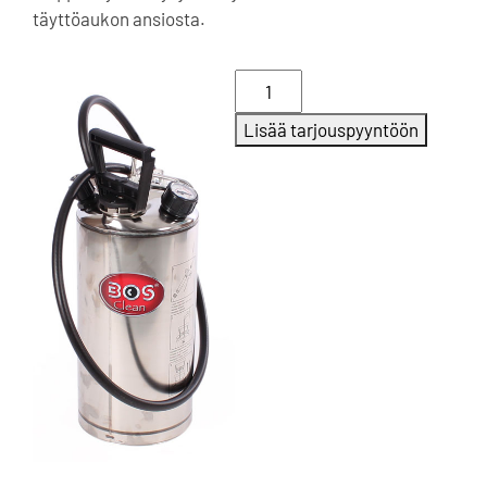
täyttöaukon ansiosta.
Matalapaine
sumutin,
Lisää tarjouspyyntöön
5
l,
Desinfiointiin
määrä