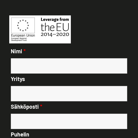
Nimi
*
Yritys
Sähköposti
*
Puhelin