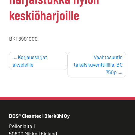
keskiöharjoille
BKT8901000
Artikkelien
Korjaussarjat
Vaahtosuutin
akseleille
takaiskuventtiilillä, BC
selaus
750p
BOS® Cleantec | Bierkühl Oy
Pellonlaita 1
50600 Mikkeli Finland